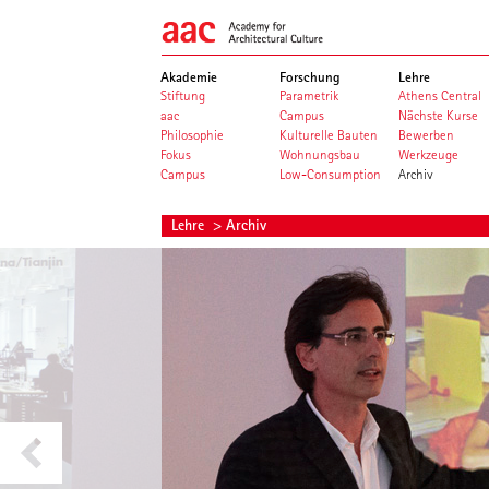
Akademie
Forschung
Lehre
Stiftung
Parametrik
Athens Central
aac
Campus
Nächste Kurse
Philosophie
Kulturelle Bauten
Bewerben
Fokus
Wohnungsbau
Werkzeuge
Campus
Low-Consumption
Archiv
Lehre
> Archiv