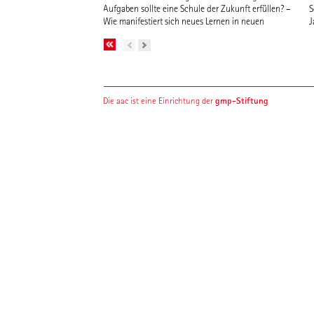
Aufgaben sollte eine Schule der Zukunft erfüllen? –
S
Wie manifestiert sich neues Lernen in neuen
J
S
gmp-Stiftung
Die aac ist eine Einrichtung der