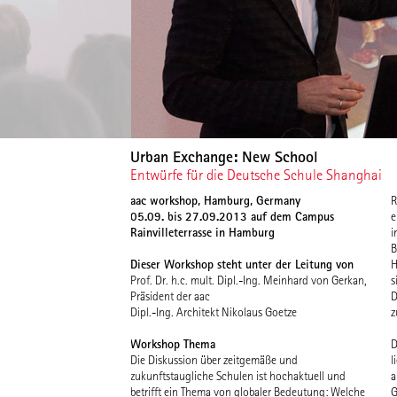
Urban Exchange: New School
Entwürfe für die Deutsche Schule Shanghai
aac workshop, Hamburg, Germany
R
05.09. bis 27.09.2013 auf dem Campus
e
Rainvilleterrasse in Hamburg
i
B
Dieser Workshop steht unter der Leitung von
H
Prof. Dr. h.c. mult. Dipl.-Ing. Meinhard von Gerkan,
s
Präsident der aac
D
Dipl.-Ing. Architekt Nikolaus Goetze
z
Workshop Thema
D
i
Die Diskussion über zeitgemäße und
l
K
zukunftstaugliche Schulen ist hochaktuell und
a
w
betrifft ein Thema von globaler Bedeutung: Welche
G
g