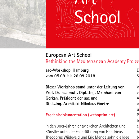
European Art School
Rethinking the Mediterranean Academy Projec
aac-Workshop, Hamburg
E
vom 05.09. bis 28.09.2018
S
Dieser Workshop stand unter der Leitung von
V
Prof. Dr. h.c. mult. Dipl.-Ing. Meinhard von
v
Gerkan, Präsident der aac und
A
Dipl.-Ing. Architekt Nikolaus Goetze
w
u
Ergebnisdokumentation (weboptimiert)
P
b
In den 30er-Jahren entwickelten Architekten und
e
Künstler unter der Federführung von Hendricus
b
Theodorus Wijdeveld und Eric Mendelsohn die Idee
b