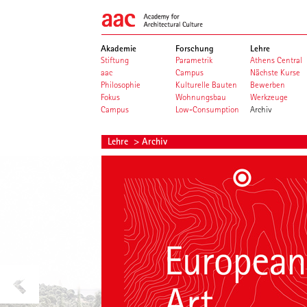
Akademie
Forschung
Lehre
Stiftung
Parametrik
Athens Central
aac
Campus
Nächste Kurse
Philosophie
Kulturelle Bauten
Bewerben
Fokus
Wohnungsbau
Werkzeuge
Campus
Low-Consumption
Archiv
Lehre
> Archiv