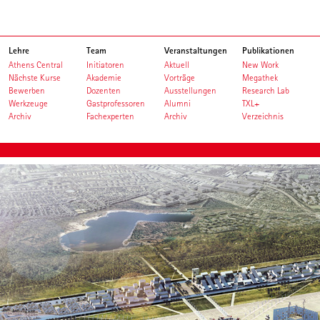
Lehre
Team
Veranstaltungen
Publikationen
Athens Central
Initiatoren
Aktuell
New Work
Nächste Kurse
Akademie
Vorträge
Megathek
Bewerben
Dozenten
Ausstellungen
Research Lab
Werkzeuge
Gastprofessoren
Alumni
TXL+
Archiv
Fachexperten
Archiv
Verzeichnis