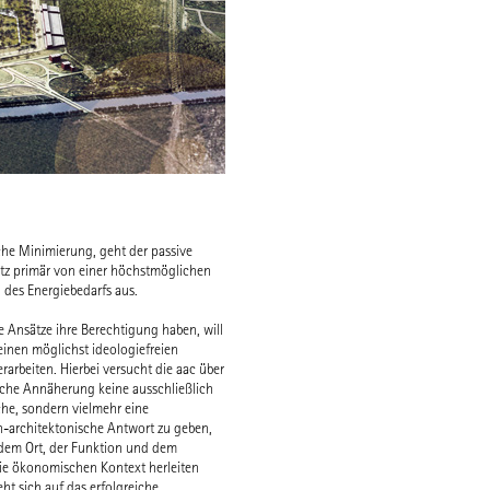
he Minimierung, geht der passive
Stadtentwicklung weiterentwickelt wird.
tz primär von einer höchstmöglichen
des Energiebedarfs aus.
Die daraus resultierende Strategie läßt akt
passive Modelle zu. Nicht die Suche nach 
 Ansätze ihre Berechtigung haben, will
allgemeingültigen Lösung, sondern das A
 einen möglichst ideologiefreien
vielfältiger architektonischer Ansätze, die
rarbeiten. Hierbei versucht die aac über
gemeinsamen Ziel einer nachhaltigen
sche Annäherung keine ausschließlich
Stadtentwicklung dienen, sind Maßstäbe f
he, sondern vielmehr eine
aac.
h-architektonische Antwort zu geben,
Anlass und Ziel
 dem Ort, der Funktion und dem
ie ökonomischen Kontext herleiten
Durch die Eröffnung des neuen Berlin-
ieht sich auf das erfolgreiche
Brandenburger Flughafens BBI steht 2011 