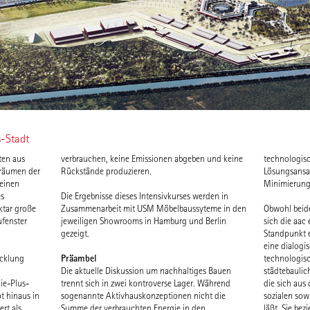
s-Stadt
ten aus
verbrauchen, keine Emissionen abgeben und keine
technologisc
rräumen der
Rückstände produzieren.
Lösungsansa
 einen
Minimierung 
es
Die Ergebnisse dieses Intensivkurses werden in
ktar große
Zusammenarbeit mit USM Möbelbaussyteme in den
Obwohl beide
ufenster
jeweiligen Showrooms in Hamburg und Berlin
sich die aac
gezeigt.
Standpunkt e
eine dialogi
Präambel
icklung
technologisc
Die aktuelle Diskussion um nachhaltiges Bauen
städtebaulic
ie-Plus-
trennt sich in zwei kontroverse Lager. Während
die sich aus
pt hinaus in
sogenannte Aktivhauskonzeptionen nicht die
sozialen sow
rt als
Summe der verbrauchten Energie in den
läßt. Sie bez