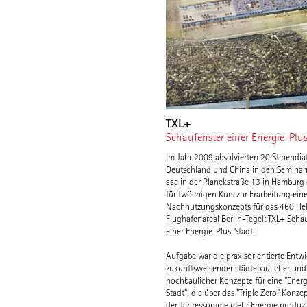
TXL+
Schaufenster einer Energie-Plu
Im Jahr 2009 absolvierten 20 Stipendia
Deutschland und China in den Semina
aac in der Planckstraße 13 in Hamburg
fünfwöchigen Kurs zur Erarbeitung ein
Nachnutzungskonzepts für das 460 He
Flughafenareal Berlin-Tegel: TXL+ Scha
einer Energie-Plus-Stadt.
Aufgabe war die praxisorientierte Entw
zukunftsweisender städtebaulicher und
hochbaulicher Konzepte für eine "Energ
Stadt", die über das "Triple Zero" Konze
der Jahressumme mehr Energie produzie