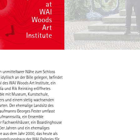
in unmittelbarer Nähe zum Schloss
rtner Rudolph Jürgens im Stil eines
idyllisch an der Bille gelegen, befindet
Landschaftsgartens angelegt und lädt
al des WAI Woods Art Institute, ein
einem reichen Baumbestand und den
ia und Rik Reinking eröffnetes
nierten Kunstobjekten zum Flanieren
ble mit Museum, Kunstschule,
und Entdecken ein.
iers und einem stetig wachsenden
rten. Der ehemalige Landsitz des
Auf diesem Areal sollen neben der Schaff
Kaufmanns Georges Fester umfasst
Aussichtspunkten und Orten der Einkehr 
ufmannsvilla, ein Ensemble
Sicht- und Wegebeziehung des Parks zum 
er Fachwerkhäuser, ein Boardinghouse
gelegenen Flusslauf der Bille wiederherges
0er Jahren und ein ehemaliges
damit auch die Erlebbarkeit des gesamten 
e aus dem Jahr 2000, das heute als
ermöglicht werden.
stellungshaus der WAI Galleries für