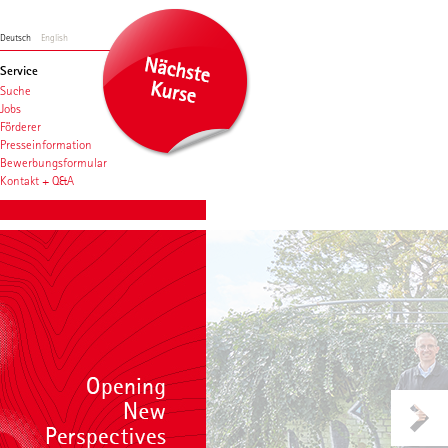
Deutsch
English
Service
Suche
Jobs
Förderer
Presseinformation
Bewerbungsformular
Kontakt + Q&A