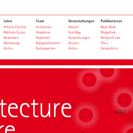
Lehre
Team
Veranstaltungen
Publikationen
Athens Central
Initiatoren
Aktuell
New Work
Nächste Kurse
Akademie
Vorträge
Megathek
Bewerben
Dozenten
Ausstellungen
Research Lab
Werkzeuge
Gastprofessoren
Alumni
TXL+
Archiv
Fachexperten
Archiv
Verzeichnis