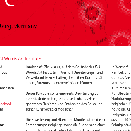
I Woods Art Institute
nd
Landschaft. Ziel war es, auf dem Gelände des WAI
In Wentorf, 
Landschaftsgä
mpus
Woods Art Institute in Wentorf Orientierungs- und
Reinbek und 
englischen 
Verweilpunkte zu schaffen, die in ihrer Kontinuität
sich das Are
heute mit s
einen „Parcours découverte“ bilden können.
2019 von Jul
spannend insze
 nächsten
Kulturensem
Dieser Parcours sollte einerseits Orientierung auf
Künstleratel
dem Gelände bieten, andererseits aber auch ein
Skulpturenga
acebook
spontanes Flanieren und Entdecken des Parks und
belgischen 
em
seiner Kunstwerke ermöglichen.
heute die Ka
reetgedeckt
Die Erweiterung und räumliche Manifestation dieser
aus den 194
mas
Entdeckungsrundgänge sowie die Suche nach einer
Schulgebäud
architektonischen Ausdrucksform im Diskurs mit
modernes Aus