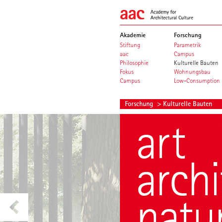
Akademie
Forschung
Stiftung
Parametrik
aac
Campus
Philosophie
Kulturelle Bauten
Fokus
Wohnungsbau
Campus
Low-Consumption
Forschung
> Kulturelle Bauten