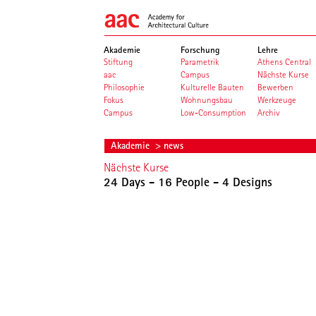
Akademie
Forschung
Lehre
Stiftung
Parametrik
Athens Central
aac
Campus
Nächste Kurse
Philosophie
Kulturelle Bauten
Bewerben
Fokus
Wohnungsbau
Werkzeuge
Campus
Low-Consumption
Archiv
Akademie
> news
Nächste Kurse
24 Days - 16 People - 4 Designs