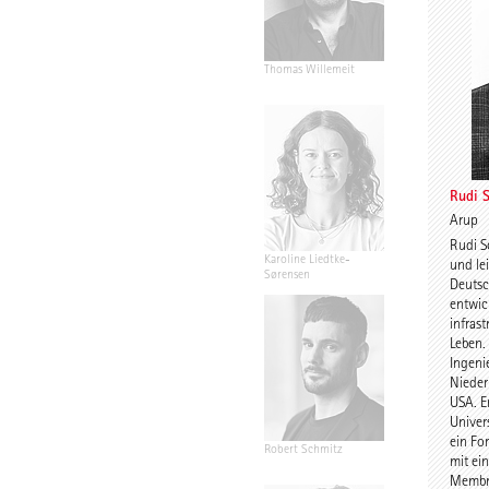
Thomas Willemeit
Rudi Scheu
Rudi 
Arup
Rudi S
Karoline Liedtke-
Sven Plieni
und lei
Sørensen
Deutsc
entwic
infras
Leben. 
Ingeni
Nieder
USA. Er
Univer
ein Fo
Robert Schmitz
Prof. Dr. Dr. 
mit ei
Werner Sob
Membr