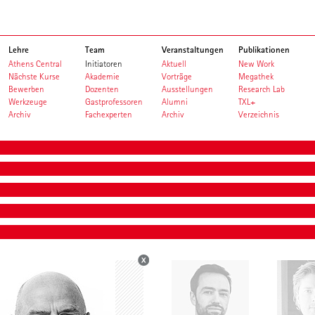
Lehre
Team
Veranstaltungen
Publikationen
Athens Central
Initiatoren
Aktuell
New Work
Nächste Kurse
Akademie
Vorträge
Megathek
Bewerben
Dozenten
Ausstellungen
Research Lab
Werkzeuge
Gastprofessoren
Alumni
TXL+
Archiv
Fachexperten
Archiv
Verzeichnis