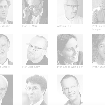
nes Kuehn
Prof. HG Merz
Antonio Cruz
Prof. José G
Marquez
t Giradet
Prof. Brian Cody
Prof. Gesine Weinmiller
Prof. Yuha