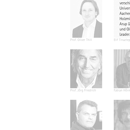
versch
Univer
Aachen
Holzmi
Arup üb
und Gl
Leader
Prof. Oliver Thill
Elif Tinazte
Prof. Jörg Friedrich
Fabian Hör