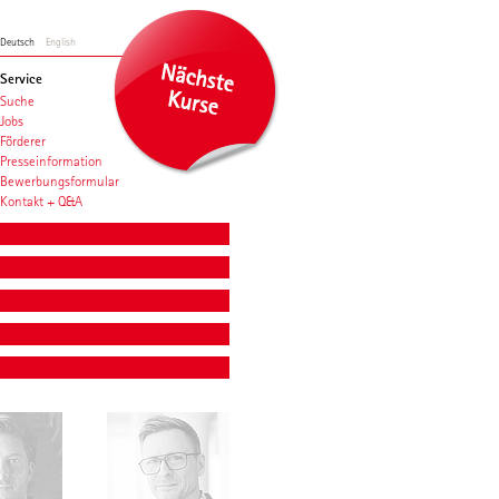
Deutsch
English
Service
Suche
Jobs
Förderer
Presseinformation
Bewerbungsformular
Kontakt + Q&A