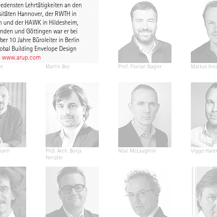
iedensten Lehrtätigkeiten an den
sitäten Hannover, der RWTH in
 und der HAWK in Hildesheim,
nden und Göttingen war er bei
er 10 Jahre Büroleiter in Berlin
obal Building Envelope Design
.
www.arup.com
pe
Martin Bez
Prof. Florian Nagler
Markus Inn
mann
PhD. Arch. Borja
Níall McLaughlin
Viggo Hare
Ferrater