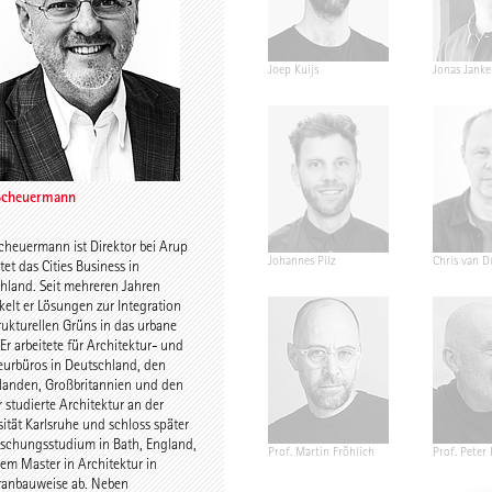
ermann
Ariane Wiegner
Joep Kuijs
Jonas Janke
Scheuermann
cheuermann ist Direktor bei Arup
nger
Gustav Düsing
Johannes Pilz
Chris van D
tet das Cities Business in
hland. Seit mehreren Jahren
kelt er Lösungen zur Integration
trukturellen Grüns in das urbane
Er arbeitete für Architektur- und
eurbüros in Deutschland, den
landen, Großbritannien und den
 studierte Architektur an der
sität Karlsruhe und schloss später
rschungsstudium in Bath, England,
E.h. Dr. h.c.
Chris Middleton
Prof. Martin Fröhlich
Prof. Peter
nem Master in Architektur in
ek
anbauweise ab. Neben