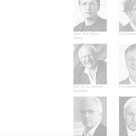
Assoc. Prof. Martin
Prof. Johan
Tamke
Prof. Dr. h.c. Gerhard
Prof. Herber
Hausladen