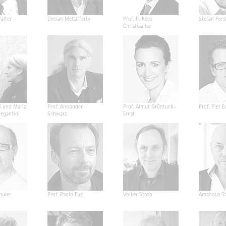
alter
Declan McCafferty
Prof. Ir. Kees
Stefan Fors
Christiaanse
i und Maria
Prof. Alexander
Prof. Almut Grüntuch-
Prof. Piet E
Segantini
Schwarz
Ernst
huler
Prof. Paolo Fusi
Volker Staab
Amandus Sa