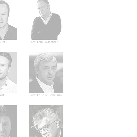
auer
Prof. Felix Waechter
mst
Prof. Enrique Sobejano