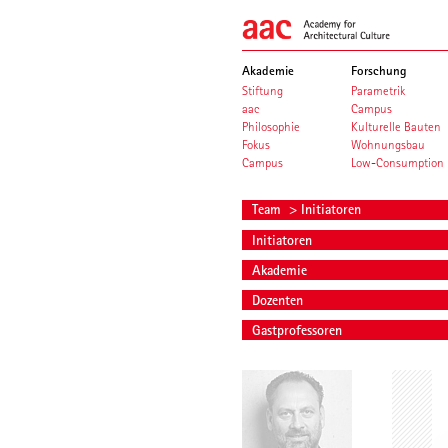
Akademie
Forschung
Stiftung
Parametrik
aac
Campus
Philosophie
Kulturelle Bauten
Fokus
Wohnungsbau
Campus
Low-Consumption
Team
> Initiatoren
Initiatoren
Akademie
Dozenten
Gastprofessoren