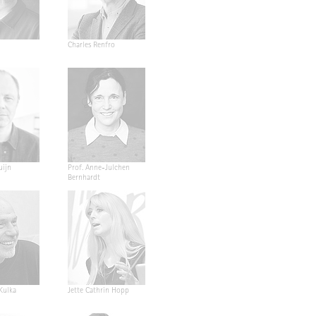
Charles Renfro
uijn
Prof. Anne-Julchen
Bernhardt
 Kulka
Jette Cathrin Hopp