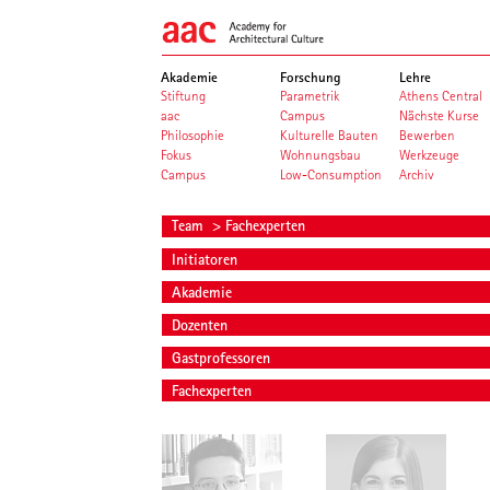
Akademie
Forschung
Lehre
Stiftung
Parametrik
Athens Central
aac
Campus
Nächste Kurse
Philosophie
Kulturelle Bauten
Bewerben
Fokus
Wohnungsbau
Werkzeuge
Campus
Low-Consumption
Archiv
Team
> Fachexperten
Initiatoren
Akademie
Dozenten
Gastprofessoren
Fachexperten