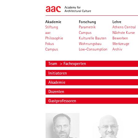
Akademie
Forschung
Lehre
Stiftung
Parametrik
Athens Central
aac
Campus
Nächste Kurse
Philosophie
Kulturelle Bauten
Bewerben
Fokus
Wohnungsbau
Werkzeuge
Campus
Low-Consumption
Archiv
Team
> Fachexperten
Initiatoren
Akademie
Dozenten
Gastprofessoren