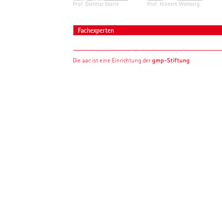
Prof. Dietmar Eberle
Prof. Hinnerk Wehberg
Fachexperten
gmp-Stiftung
Die aac ist eine Einrichtung der