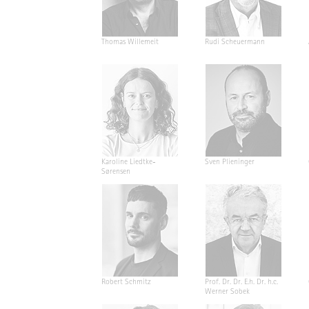
Thomas Willemeit
Rudi Scheuermann
Karoline Liedtke-
Sven Plieninger
Sørensen
Robert Schmitz
Prof. Dr. Dr. E.h. Dr. h.c.
Werner Sobek