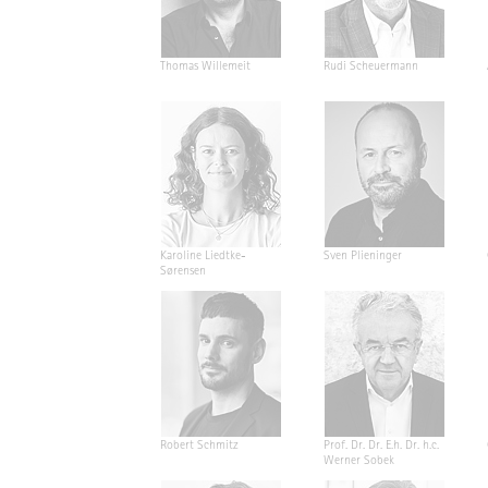
Thomas Willemeit
Rudi Scheuermann
Karoline Liedtke-
Sven Plieninger
Sørensen
Robert Schmitz
Prof. Dr. Dr. E.h. Dr. h.c.
Werner Sobek