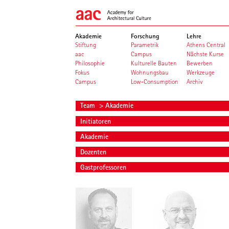
Akademie
Forschung
Lehre
Stiftung
Parametrik
Athens Central
aac
Campus
Nächste Kurse
Philosophie
Kulturelle Bauten
Bewerben
Fokus
Wohnungsbau
Werkzeuge
Campus
Low-Consumption
Archiv
Team
> Akademie
Initiatoren
Akademie
Dozenten
Gastprofessoren