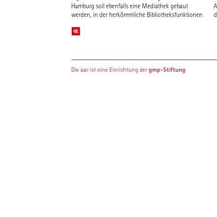
Hamburg soll ebenfalls eine Mediathek gebaut
Anziehungspunkt bilden, mit über das Programm
werden, in der herkömmliche Bibliotheksfunktionen
der Mediathek hinausgehenden Angeboten wie
gmp-Stiftung
Die aac ist eine Einrichtung der