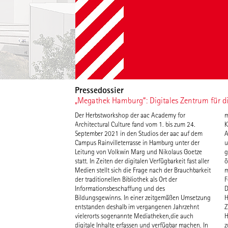
Pressedossier
„Megathek Hamburg“: Digitales Zentrum für d
Der Herbstworkshop der aac Academy for
mit interaktiven Konzepten verbunden werden. In
Gastronomie und dem öffentlich zugänglichen
Architectural Culture fand vom 1. bis zum 24.
Kombination mit einer hoch entwickelten digitalen
„Maker Space“ mit Werkstätten, Tonstudios,
September 2021 in den Studios der aac auf dem
Ausstattung wird Raum für die Auseinandersetzung
kleineren Kinos und Veranstaltungsräumen. Mit
Campus Rainvilleterrasse in Hamburg unter der
und intensive Beschäftigung mit allen Medien
räumlicher Vielfalt, öffentlicher Durchwegung und
Leitung von Volkwin Marg und Nikolaus Goetze
geschaffen, eine „Megathek“, die mit ihrem
attraktiven Freiflächen kann somit ein neues
statt. In Zeiten der digitalen Verfügbarkeit fast aller
öffentlichen Konzept die Bürger:innen
Medien stellt sich die Frage nach der Brauchbarkeit
miteinbezieht, sodass das Haus auch eine aktuelle
der traditionellen Bibliothek als Ort der
Form althergebrachter Gemeindezentren darstellt.
Informationsbeschaffung und des
Der Ort für den aac-Entwurf am Gerhard-
Bildungsgewinns. In einer zeitgemäßen Umsetzung
Hauptmann-Platz liegt im Zentrum von Hamburg.
entstanden deshalb im vergangenen Jahrzehnt
Zur Disposition stand der ehemalige Hauptsitz der
vielerorts sogenannte Mediatheken,die auch
HSH-Nordbank aus den 1970er Jahren. Die
digitale Inhalte erfassen und verfügbar machen. In
zukünftige „Megathek“ soll einen urbanen