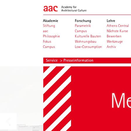
Akademie
Forschung
Lehre
Stiftung
Parametrik
Athens Central
aac
Campus
Nächste Kurse
Philosophie
Kulturelle Bauten
Bewerben
Fokus
Wohnungsbau
Werkzeuge
Campus
Low-Consumption
Archiv
Service
> Presseinformation