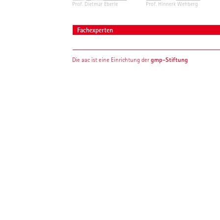
Prof. Dietmar Eberle
Prof. Hinnerk Wehberg
Fachexperten
gmp-Stiftung
Die aac ist eine Einrichtung der