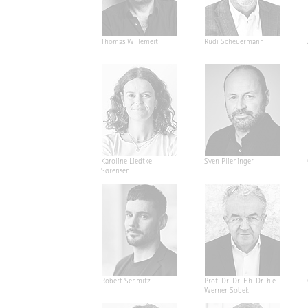
Thomas Willemeit
Rudi Scheuermann
Karoline Liedtke-
Sven Plieninger
Sørensen
Robert Schmitz
Prof. Dr. Dr. E.h. Dr. h.c.
Werner Sobek