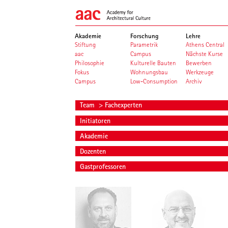
Akademie
Forschung
Lehre
Stiftung
Parametrik
Athens Central
aac
Campus
Nächste Kurse
Philosophie
Kulturelle Bauten
Bewerben
Fokus
Wohnungsbau
Werkzeuge
Campus
Low-Consumption
Archiv
Team
> Fachexperten
Initiatoren
Akademie
Dozenten
Gastprofessoren