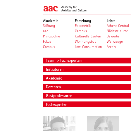
Akademie
Forschung
Lehre
Stiftung
Parametrik
Athens Central
aac
Campus
Nächste Kurse
Philosophie
Kulturelle Bauten
Bewerben
Fokus
Wohnungsbau
Werkzeuge
Campus
Low-Consumption
Archiv
Team
> Fachexperten
Initiatoren
Akademie
Dozenten
Gastprofessoren
Fachexperten