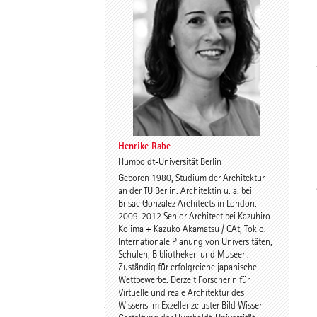
Spyros Koulouris
Sandra Niebling
Henrike Rabe
Humboldt-Universität Berlin
Geboren 1980, Studium der Architektur
Eike Wolf
Guido Roth
an der TU Berlin. Architektin u. a. bei
Brisac Gonzalez Architects in London.
2009-2012 Senior Architect bei Kazuhiro
Kojima + Kazuko Akamatsu / CAt, Tokio.
Internationale Planung von Universitäten,
Schulen, Bibliotheken und Museen.
Zuständig für erfolgreiche japanische
Wettbewerbe. Derzeit Forscherin für
Virtuelle und reale Architektur des
Wissens im Exzellenzcluster Bild Wissen
Tilmann Jarmer
Daniel Schöning