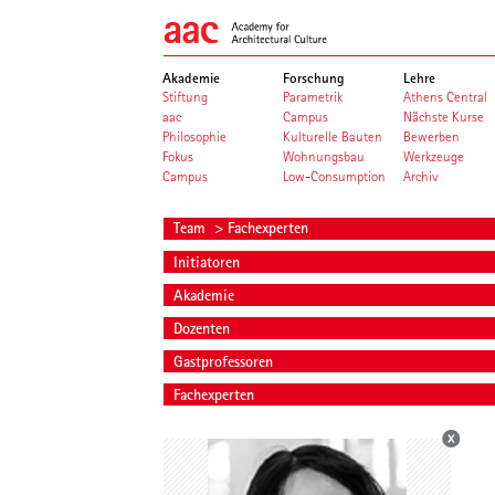
Akademie
Forschung
Lehre
Stiftung
Parametrik
Athens Central
aac
Campus
Nächste Kurse
Philosophie
Kulturelle Bauten
Bewerben
Fokus
Wohnungsbau
Werkzeuge
Campus
Low-Consumption
Archiv
Team
> Fachexperten
Initiatoren
Akademie
Dozenten
Gastprofessoren
Fachexperten