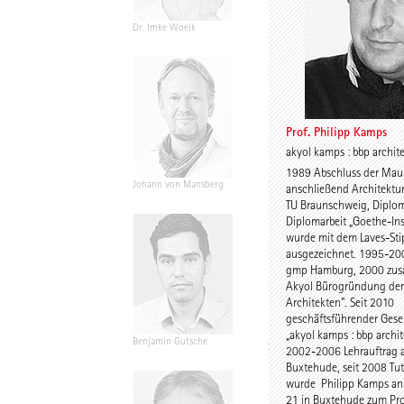
Dr. Imke Woelk
Kristina Loock
Prof. Philipp Kamps
akyol kamps : bbp archit
1989 Abschluss der Mau
Johann von Mansberg
Stefan Wentrup
anschließend Architektu
TU Braunschweig, Diplo
Diplomarbeit „Goethe-Ins
wurde mit dem Laves-St
ausgezeichnet. 1995-200
gmp Hamburg, 2000 zus
Akyol Bürogründung der
Architekten". Seit 2010
geschäftsführender Gesel
„akyol kamps : bbp archi
Benjamin Gutsche
Assoc. Prof. Martin
2002-2006 Lehrauftrag 
Tamke
Buxtehude, seit 2008 Tut
wurde Philipp Kamps an
21 in Buxtehude zum Pro