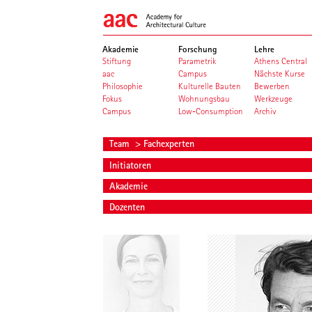
Akademie
Forschung
Lehre
Stiftung
Parametrik
Athens Central
aac
Campus
Nächste Kurse
Philosophie
Kulturelle Bauten
Bewerben
Fokus
Wohnungsbau
Werkzeuge
Campus
Low-Consumption
Archiv
Team
> Fachexperten
Initiatoren
Akademie
Dozenten